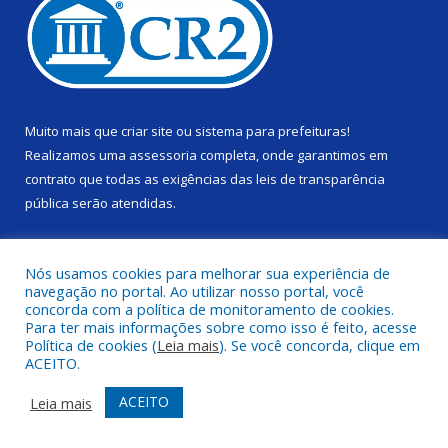
Muito mais que
criar site
ou
sistema para prefeituras
!
Realizamos uma
assessoria
completa, onde garantimos em
contrato que todas as exigências das
leis de transparência
pública
serão atendidas.
Conheça o
PNTP
e o
Radar da Transparência Pública
Nós usamos cookies para melhorar sua experiência de
navegação no portal. Ao utilizar nosso portal, você
concorda com a política de monitoramento de cookies.
Para ter mais informações sobre como isso é feito, acesse
Política de cookies (
Leia mais
). Se você concorda, clique em
Todos os direitos reservados a Câmara Municipal de Alenquer.
ACEITO.
Mapa do Site
Acessar Área Administrativa
ACEITO
Leia mais
Acessar Webmail