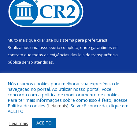
Muito mais que
criar site
ou
sistema para prefeituras
!
Realizamos uma
assessoria
completa, onde garantimos em
contrato que todas as exigências das
leis de transparência
pública
serão atendidas.
Conheça o
PNTP
e o
Radar da Transparência Pública
Nós usamos cookies para melhorar sua experiência de
navegação no portal. Ao utilizar nosso portal, você
concorda com a política de monitoramento de cookies.
Para ter mais informações sobre como isso é feito, acesse
Política de cookies (
Leia mais
). Se você concorda, clique em
Todos os direitos reservados a Câmara Municipal de Alenquer.
ACEITO.
Mapa do Site
Acessar Área Administrativa
ACEITO
Leia mais
Acessar Webmail