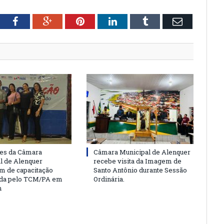
tter
Facebook
Google+
Pinterest
LinkedIn
Tumblr
Email
es da Câmara
Câmara Municipal de Alenquer
l de Alenquer
recebe visita da Imagem de
am de capacitação
Santo Antônio durante Sessão
da pelo TCM/PA em
Ordinária.
m