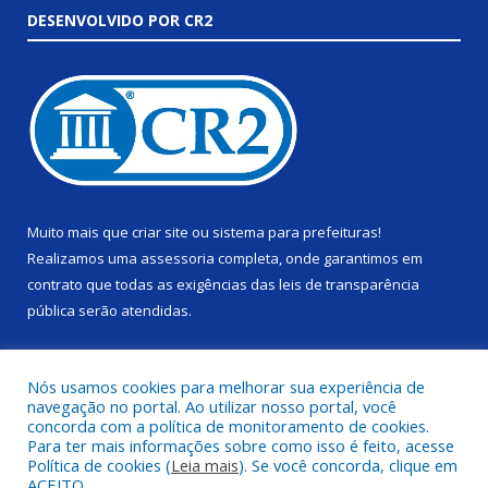
DESENVOLVIDO POR CR2
Muito mais que
criar site
ou
sistema para prefeituras
!
Realizamos uma
assessoria
completa, onde garantimos em
contrato que todas as exigências das
leis de transparência
pública
serão atendidas.
Conheça o
PNTP
e o
Radar da Transparência Pública
Nós usamos cookies para melhorar sua experiência de
navegação no portal. Ao utilizar nosso portal, você
concorda com a política de monitoramento de cookies.
Para ter mais informações sobre como isso é feito, acesse
Política de cookies (
Leia mais
). Se você concorda, clique em
Todos os direitos reservados a Câmara Municipal de Alenquer.
ACEITO.