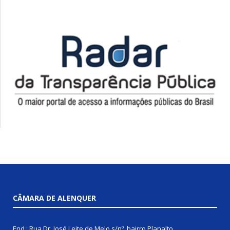
CÂMARA DE ALENQUER
End.: Rua Dr. José Leite de Melo s/nº, bairro Planalto