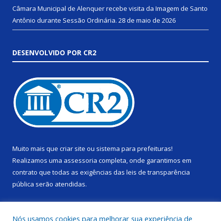
Câmara Municipal de Alenquer recebe visita da Imagem de Santo
Antônio durante Sessão Ordinária.
28 de maio de 2026
DESENVOLVIDO POR CR2
Muito mais que
criar site
ou
sistema para prefeituras
!
Realizamos uma
assessoria
completa, onde garantimos em
contrato que todas as exigências das
leis de transparência
pública
serão atendidas.
Conheça o
PNTP
e o
Radar da Transparência Pública
Nós usamos cookies para melhorar sua experiência de