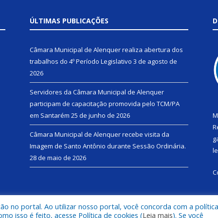
ÚLTIMAS PUBLICAÇÕES
D
Câmara Municipal de Alenquer realiza abertura dos
trabalhos do 4º Período Legislativo
3 de agosto de
2026
Servidores da Câmara Municipal de Alenquer
participam de capacitação promovida pelo TCM/PA
em Santarém
25 de junho de 2026
M
R
Câmara Municipal de Alenquer recebe visita da
g
Imagem de Santo Antônio durante Sessão Ordinária.
l
28 de maio de 2026
C
 no portal. Ao utilizar nosso portal, você concorda com a polític
 isso é feito, acesse Política de cookies (
Leia mais
). Se você