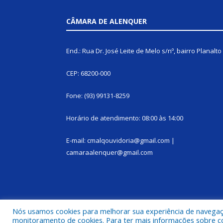
CÂMARA DE ALENQUER
End.: Rua Dr. José Leite de Melo s/nº, bairro Planalto
CEP: 68200-000
Fone: (93) 99131-8259
Horário de atendimento: 08:00 às 14:00
E-mail: cmalqouvidoria@gmail.com |
camaraalenquer@gmail.com
Nós usamos cookies para melhorar sua experiência de navegação
monitoramento de cookies. Para ter mais informações sobre como