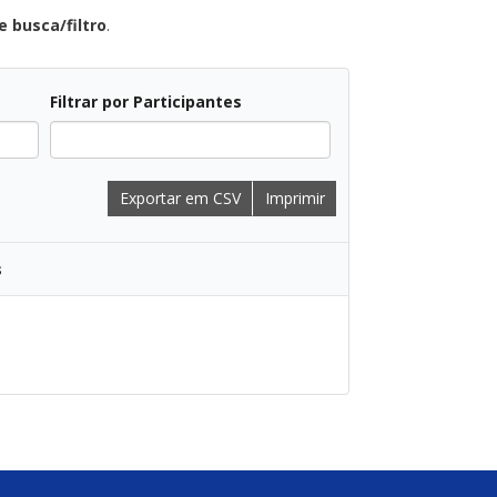
 busca/filtro
.
Filtrar por Participantes
Exportar em CSV
Imprimir
s