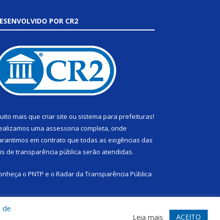
ESENVOLVIDO POR CR2
uito mais que
criar site
ou
sistema para prefeituras
!
ealizamos uma
assessoria
completa, onde
arantimos em contrato que todas as exigências das
eis de transparência pública
serão atendidas.
onheça o
PNTP
e o
Radar da Transparência Pública
a de
ACEITO
Leia mais