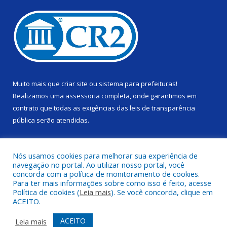
Muito mais que
criar site
ou
sistema para prefeituras
!
Realizamos uma
assessoria
completa, onde garantimos em
contrato que todas as exigências das
leis de transparência
pública
serão atendidas.
Conheça o
PNTP
e o
Radar da Transparência Pública
Nós usamos cookies para melhorar sua experiência de
navegação no portal. Ao utilizar nosso portal, você
concorda com a política de monitoramento de cookies.
Para ter mais informações sobre como isso é feito, acesse
Política de cookies (
Leia mais
). Se você concorda, clique em
Todos os direitos reservados a Câmara Municipal de Alenquer.
ACEITO.
Mapa do Site
Acessar Área Administrativa
ACEITO
Leia mais