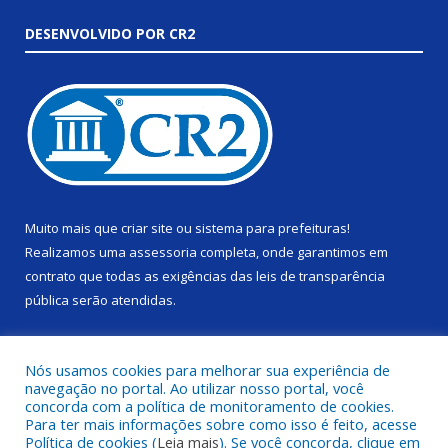
DESENVOLVIDO POR CR2
Muito mais que
criar site
ou
sistema para prefeituras
!
Realizamos uma
assessoria
completa, onde garantimos em
contrato que todas as exigências das
leis de transparência
pública
serão atendidas.
Conheça o
PNTP
e o
Radar da Transparência Pública
Nós usamos cookies para melhorar sua experiência de
navegação no portal. Ao utilizar nosso portal, você
concorda com a política de monitoramento de cookies.
Para ter mais informações sobre como isso é feito, acesse
Política de cookies (
Leia mais
). Se você concorda, clique em