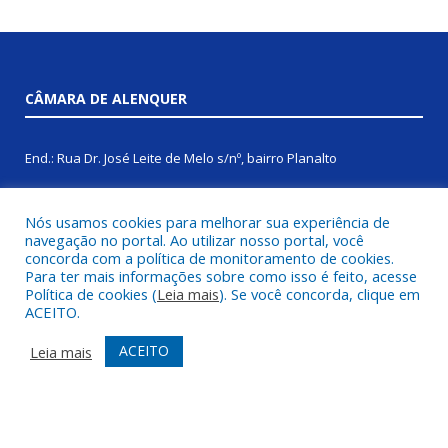
CÂMARA DE ALENQUER
End.: Rua Dr. José Leite de Melo s/nº, bairro Planalto
CEP: 68200-000
Nós usamos cookies para melhorar sua experiência de
navegação no portal. Ao utilizar nosso portal, você
Fone: (93) 99131-8259
concorda com a política de monitoramento de cookies.
Para ter mais informações sobre como isso é feito, acesse
Política de cookies (
Leia mais
). Se você concorda, clique em
Horário de atendimento: 08:00 às 14:00
ACEITO.
E-mail: cmalqouvidoria@gmail.com | camaraalenquer@gmail.com
ACEITO
Leia mais
ÚLTIMAS PUBLICAÇÕES