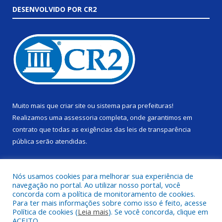
DESENVOLVIDO POR CR2
Muito mais que
criar site
ou
sistema para prefeituras
!
Realizamos uma
assessoria
completa, onde garantimos em
contrato que todas as exigências das
leis de transparência
pública
serão atendidas.
Conheça o
PNTP
e o
Radar da Transparência Pública
Nós usamos cookies para melhorar sua experiência de
navegação no portal. Ao utilizar nosso portal, você
concorda com a política de monitoramento de cookies.
Para ter mais informações sobre como isso é feito, acesse
Política de cookies (
Leia mais
). Se você concorda, clique em
Todos os direitos reservados a Câmara Municipal de Alenquer.
ACEITO.