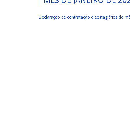
MÊS DE JANEIRO DE 20
Declaração de contratação d eestagiários do mê