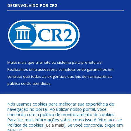
DESENVOLVIDO POR CR2
Muito mais que
criar site
ou
sistema para prefeituras
!
Realizamos uma
assessoria
completa, onde garantimos em
contrato que todas as exigências das
leis de transparência
pública
serão atendidas.
Conheça o
PNTP
e o
Radar da Transparência Pública
Nós usamos cookies para melhorar sua experiência de
navegação no portal. Ao utilizar nosso portal, você
concorda com a política de monitoramento de cookies.
Para ter mais informações sobre como isso é feito, acesse
Política de cookies (
Leia mais
). Se você concorda, clique em
Todos os direitos reservados a Câmara Municipal de Alenquer.
ACEITO.