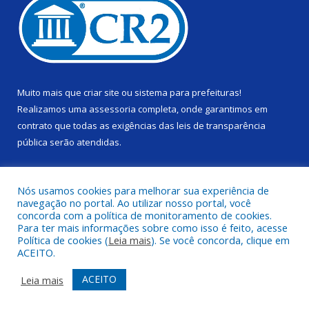
Muito mais que
criar site
ou
sistema para prefeituras
!
Realizamos uma
assessoria
completa, onde garantimos em
contrato que todas as exigências das
leis de transparência
pública
serão atendidas.
Conheça o
PNTP
e o
Radar da Transparência Pública
Nós usamos cookies para melhorar sua experiência de
navegação no portal. Ao utilizar nosso portal, você
concorda com a política de monitoramento de cookies.
Para ter mais informações sobre como isso é feito, acesse
Política de cookies (
Leia mais
). Se você concorda, clique em
Todos os direitos reservados a Câmara Municipal de Alenquer.
ACEITO.
Mapa do Site
Acessar Área Administrativa
ACEITO
Leia mais
Acessar Webmail