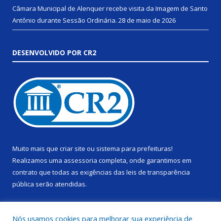
Câmara Municipal de Alenquer recebe visita da Imagem de Santo
Antônio durante Sessão Ordinária.
28 de maio de 2026
DESENVOLVIDO POR CR2
Muito mais que
criar site
ou
sistema para prefeituras
!
Realizamos uma
assessoria
completa, onde garantimos em
contrato que todas as exigências das
leis de transparência
pública
serão atendidas.
Conheça o
PNTP
e o
Radar da Transparência Pública
Nós usamos cookies para melhorar sua experiência de