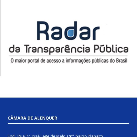
CÂMARA DE ALENQUER
End.: Rua Dr. José Leite de Melo s/nº, bairro Planalto