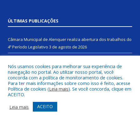
ÚLTIMAS PUBLICAÇÕES
Câmara Municipal de Alenquer realiza abertura dos trabalhos do
4º Período Legislativo
3 de agosto de 2026
Servidores da Câmara Municipal de Alenquer participam de
Nós usamos cookies para melhorar sua experiência de
capacitação promovida pelo TCM/PA em Santarém
25 de junho
navegação no portal. Ao utilizar nosso portal, você
de 2026
concorda com a política de monitoramento de cookies.
Para ter mais informações sobre como isso é feito, acesse
Câmara Municipal de Alenquer recebe visita da Imagem de Santo
Política de cookies (
Leia mais
). Se você concorda, clique em
Antônio durante Sessão Ordinária.
28 de maio de 2026
ACEITO.
ACEITO
Leia mais
DESENVOLVIDO POR CR2