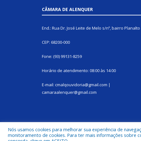
CÂMARA DE ALENQUER
End.: Rua Dr. José Leite de Melo s/nº, bairro Planalto
CEP: 68200-000
Fone: (93) 99131-8259
Horário de atendimento: 08:00 às 14:00
E-mail: cmalqouvidoria@gmail.com |
camaraalenquer@gmail.com
Nós usamos cookies para melhorar sua experiência de navegação
monitoramento de cookies. Para ter mais informações sobre como
Todos os direitos reservados a Câmara Municipal d
concorda, clique em ACEITO.