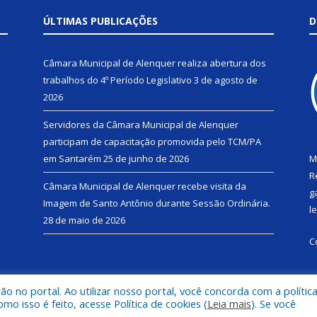
ÚLTIMAS PUBLICAÇÕES
D
Câmara Municipal de Alenquer realiza abertura dos
trabalhos do 4º Período Legislativo
3 de agosto de
2026
Servidores da Câmara Municipal de Alenquer
participam de capacitação promovida pelo TCM/PA
em Santarém
25 de junho de 2026
M
R
Câmara Municipal de Alenquer recebe visita da
g
Imagem de Santo Antônio durante Sessão Ordinária.
l
28 de maio de 2026
C
 no portal. Ao utilizar nosso portal, você concorda com a polític
 isso é feito, acesse Política de cookies (
Leia mais
). Se você
e Alenquer.
Mapa do Si