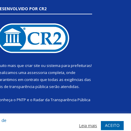
ESENVOLVIDO POR CR2
uito mais que
criar site
ou
sistema para prefeituras
!
ealizamos uma
assessoria
completa, onde
arantimos em contrato que todas as exigências das
eis de transparência pública
serão atendidas.
onheça o
PNTP
e o
Radar da Transparência Pública
a de
ACEITO
Leia mais
te
Acessar Área Administrativa
Acessar Webmail