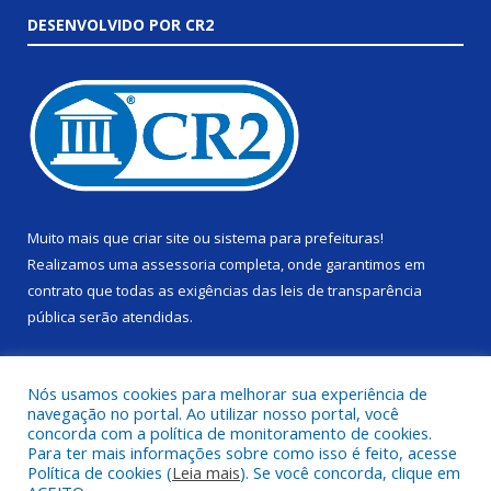
DESENVOLVIDO POR CR2
Muito mais que
criar site
ou
sistema para prefeituras
!
Realizamos uma
assessoria
completa, onde garantimos em
contrato que todas as exigências das
leis de transparência
pública
serão atendidas.
Conheça o
PNTP
e o
Radar da Transparência Pública
Nós usamos cookies para melhorar sua experiência de
navegação no portal. Ao utilizar nosso portal, você
concorda com a política de monitoramento de cookies.
Para ter mais informações sobre como isso é feito, acesse
Política de cookies (
Leia mais
). Se você concorda, clique em
Todos os direitos reservados a Câmara Municipal de Alenquer.