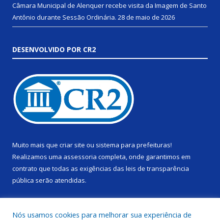
Câmara Municipal de Alenquer recebe visita da Imagem de Santo
Antônio durante Sessão Ordinária.
28 de maio de 2026
DESENVOLVIDO POR CR2
Muito mais que
criar site
ou
sistema para prefeituras
!
Realizamos uma
assessoria
completa, onde garantimos em
contrato que todas as exigências das
leis de transparência
pública
serão atendidas.
Conheça o
PNTP
e o
Radar da Transparência Pública
Nós usamos cookies para melhorar sua experiência de