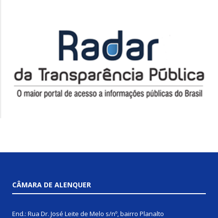
CÂMARA DE ALENQUER
End.: Rua Dr. José Leite de Melo s/nº, bairro Planalto