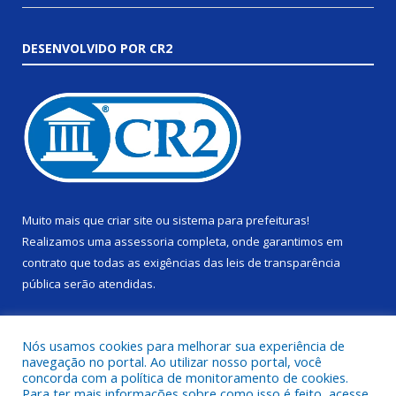
DESENVOLVIDO POR CR2
Muito mais que
criar site
ou
sistema para prefeituras
!
Realizamos uma
assessoria
completa, onde garantimos em
contrato que todas as exigências das
leis de transparência
pública
serão atendidas.
Conheça o
PNTP
e o
Radar da Transparência Pública
Nós usamos cookies para melhorar sua experiência de
navegação no portal. Ao utilizar nosso portal, você
concorda com a política de monitoramento de cookies.
Para ter mais informações sobre como isso é feito, acesse