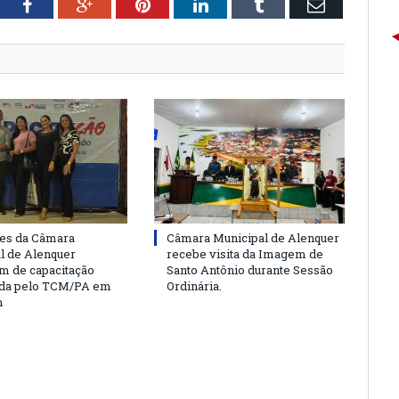
tter
Facebook
Google+
Pinterest
LinkedIn
Tumblr
Email
es da Câmara
Câmara Municipal de Alenquer
l de Alenquer
recebe visita da Imagem de
am de capacitação
Santo Antônio durante Sessão
da pelo TCM/PA em
Ordinária.
m