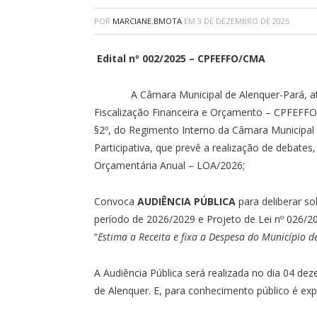
POR
MARCIANE.BMOTA
EM
3 DE DEZEMBRO DE 2025
Edital nº 002/2025 – CPFEFFO/CMA
A Câmara Municipal de Alenquer-Pará, 
Fiscalização Financeira e Orçamento – CPFEFFO, 
§2º, do Regimento Interno da Câmara Municipal 
Participativa, que prevê a realização de debates
Orçamentária Anual – LOA/2026;
Convoca
AUDIÊNCIA PÚBLICA
para deliberar s
período de 2026/2029 e Projeto de Lei nº 026/2
“
Estima a Receita e fixa a Despesa do Município d
A Audiência Pública será realizada no dia 04 de
de Alenquer. E, para conhecimento público é ex