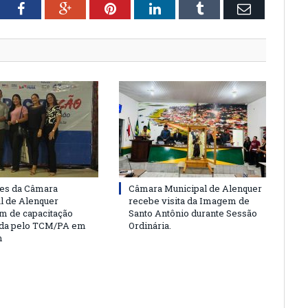
tter
Facebook
Google+
Pinterest
LinkedIn
Tumblr
Email
es da Câmara
Câmara Municipal de Alenquer
l de Alenquer
recebe visita da Imagem de
am de capacitação
Santo Antônio durante Sessão
da pelo TCM/PA em
Ordinária.
m