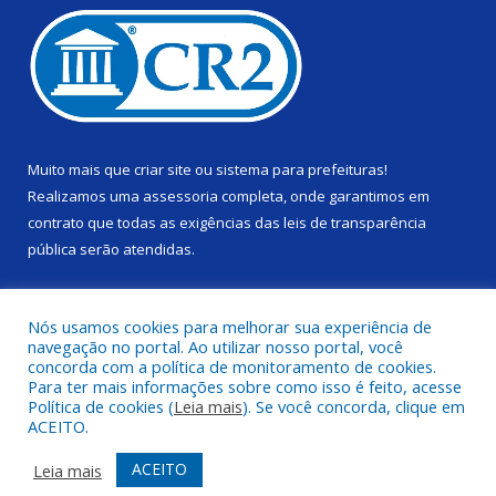
Muito mais que
criar site
ou
sistema para prefeituras
!
Realizamos uma
assessoria
completa, onde garantimos em
contrato que todas as exigências das
leis de transparência
pública
serão atendidas.
Conheça o
PNTP
e o
Radar da Transparência Pública
Nós usamos cookies para melhorar sua experiência de
navegação no portal. Ao utilizar nosso portal, você
concorda com a política de monitoramento de cookies.
Para ter mais informações sobre como isso é feito, acesse
Política de cookies (
Leia mais
). Se você concorda, clique em
Todos os direitos reservados a Câmara Municipal de Alenquer.
ACEITO.
Mapa do Site
Acessar Área Administrativa
ACEITO
Leia mais
Acessar Webmail