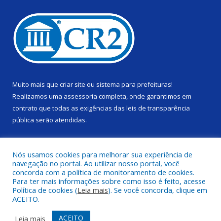
Muito mais que
criar site
ou
sistema para prefeituras
!
Realizamos uma
assessoria
completa, onde garantimos em
contrato que todas as exigências das
leis de transparência
pública
serão atendidas.
Conheça o
PNTP
e o
Radar da Transparência Pública
Nós usamos cookies para melhorar sua experiência de
navegação no portal. Ao utilizar nosso portal, você
concorda com a política de monitoramento de cookies.
Para ter mais informações sobre como isso é feito, acesse
Política de cookies (
Leia mais
). Se você concorda, clique em
Todos os direitos reservados a Câmara Municipal de Alenquer.
ACEITO.
Mapa do Site
Acessar Área Administrativa
ACEITO
Leia mais