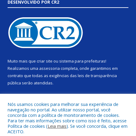
DESENVOLVIDO POR CR2
Muito mais que
criar site
ou
sistema para prefeituras
!
Realizamos uma
assessoria
completa, onde garantimos em
contrato que todas as exigências das
leis de transparência
pública
serão atendidas.
Conheça o
PNTP
e o
Radar da Transparência Pública
Nós usamos cookies para melhorar sua experiência de
navegação no portal. Ao utilizar nosso portal, você
concorda com a política de monitoramento de cookies.
Para ter mais informações sobre como isso é feito, acesse
Política de cookies (
Leia mais
). Se você concorda, clique em
Todos os direitos reservados a Câmara Municipal de Alenquer.
ACEITO.