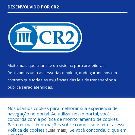
DESENVOLVIDO POR CR2
Muito mais que
criar site
ou
sistema para prefeituras
!
Realizamos uma
assessoria
completa, onde garantimos em
contrato que todas as exigências das
leis de transparência
pública
serão atendidas.
Conheça o
PNTP
e o
Radar da Transparência Pública
Nós usamos cookies para melhorar sua experiência de
navegação no portal. Ao utilizar nosso portal, você
concorda com a política de monitoramento de cookies.
Para ter mais informações sobre como isso é feito, acesse
Política de cookies (
Leia mais
). Se você concorda, clique em
Todos os direitos reservados a Câmara Municipal de Alenquer.