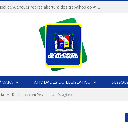
Câmara Municipal de Alenquer realiza abertura dos trabalhos do 4º Período Legislativo
CÂMARA
ATIVIDADES DO LEGISLATIVO
SESSÕE
»
»
cia
Despesas com Pessoal
Estagiários