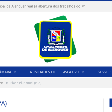
Câmara Municipal de Alenquer realiza abertura dos trabalhos do 4º Período Legislativo
CÂMARA
ATIVIDADES DO LEGISLATIVO
SESSÕE
»
cia
Plano Plurianual (PPA)
A)