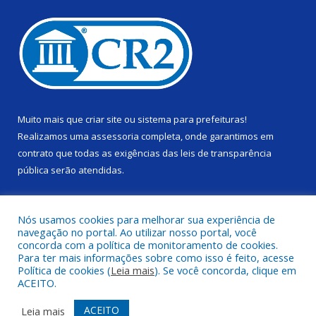
Muito mais que
criar site
ou
sistema para prefeituras
!
Realizamos uma
assessoria
completa, onde garantimos em
contrato que todas as exigências das
leis de transparência
pública
serão atendidas.
Conheça o
PNTP
e o
Radar da Transparência Pública
Nós usamos cookies para melhorar sua experiência de
navegação no portal. Ao utilizar nosso portal, você
concorda com a política de monitoramento de cookies.
Para ter mais informações sobre como isso é feito, acesse
Política de cookies (
Leia mais
). Se você concorda, clique em
Todos os direitos reservados a Câmara Municipal de Alenquer.
ACEITO.
Mapa do Site
Acessar Área Administrativa
ACEITO
Leia mais