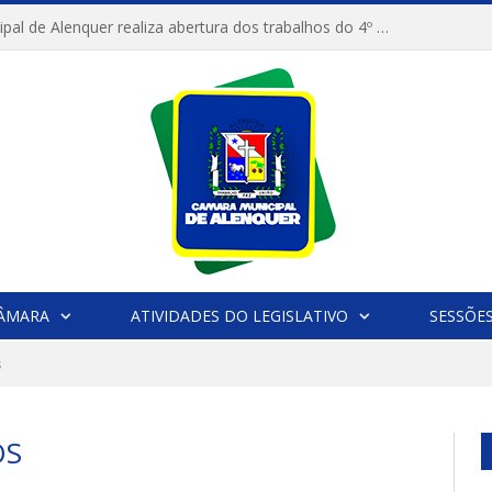
Câmara Municipal de Alenquer realiza abertura dos trabalhos do 4º Período Legislativo
CÂMARA
ATIVIDADES DO LEGISLATIVO
SESSÕE
s
OS