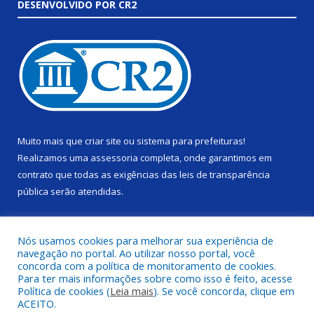
DESENVOLVIDO POR CR2
Muito mais que
criar site
ou
sistema para prefeituras
!
Realizamos uma
assessoria
completa, onde garantimos em
contrato que todas as exigências das
leis de transparência
pública
serão atendidas.
Conheça o
PNTP
e o
Radar da Transparência Pública
Nós usamos cookies para melhorar sua experiência de
navegação no portal. Ao utilizar nosso portal, você
concorda com a política de monitoramento de cookies.
Para ter mais informações sobre como isso é feito, acesse
Política de cookies (
Leia mais
). Se você concorda, clique em
Todos os direitos reservados a Câmara Municipal de Alenquer.
ACEITO.