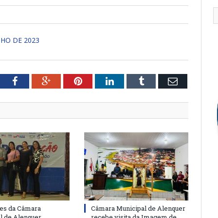
NHO DE 2023
tter
Facebook
Google+
Pinterest
LinkedIn
Tumblr
Email
es da Câmara
Câmara Municipal de Alenquer
l de Alenquer
recebe visita da Imagem de