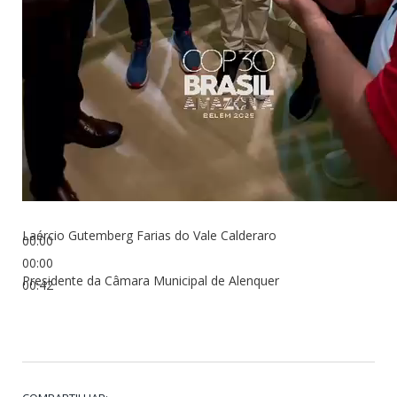
Laércio Gutemberg Farias do Vale Calderaro
00:00
00:00
Presidente da Câmara Municipal de Alenquer
00:42