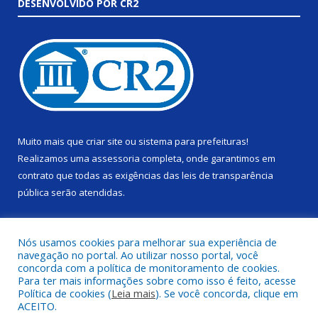
DESENVOLVIDO POR CR2
Muito mais que
criar site
ou
sistema para prefeituras
!
Realizamos uma
assessoria
completa, onde garantimos em
contrato que todas as exigências das
leis de transparência
pública
serão atendidas.
Conheça o
PNTP
e o
Radar da Transparência Pública
Nós usamos cookies para melhorar sua experiência de
navegação no portal. Ao utilizar nosso portal, você
concorda com a política de monitoramento de cookies.
Para ter mais informações sobre como isso é feito, acesse
Política de cookies (
Leia mais
). Se você concorda, clique em
Todos os direitos reservados a Câmara Municipal de Alenquer.
ACEITO.