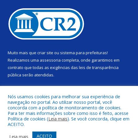
Muito mais que
criar site
ou
sistema para prefeituras
!
Realizamos uma
assessoria
completa, onde garantimos em
contrato que todas as exigências das
leis de transparência
pública
serão atendidas.
Conheça o
PNTP
e o
Radar da Transparência Pública
Nós usamos cookies para melhorar sua experiência de
navegação no portal. Ao utilizar nosso portal, você
concorda com a política de monitoramento de cookies.
Para ter mais informações sobre como isso é feito, acesse
Política de cookies (
Leia mais
). Se você concorda, clique em
Todos os direitos reservados a Câmara Municipal de Alenquer.
ACEITO.
Mapa do Site
Acessar Área Administrativa
ACEITO
Leia mais