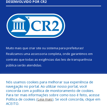
DESENVOLVIDO POR CR2
Muito mais que
criar site
ou
sistema para prefeituras
!
Realizamos uma
assessoria
completa, onde garantimos em
contrato que todas as exigências das
leis de transparência
pública
serão atendidas.
Conheça o
PNTP
e o
Radar da Transparência Pública
Nós usamos cookies para melhorar sua experiência de
navegação no portal. Ao utilizar nosso portal, você
concorda com a política de monitoramento de cookies.
Para ter mais informações sobre como isso é feito, acesse
Política de cookies (
Leia mais
). Se você concorda, clique em
Todos os direitos reservados a Câmara Municipal de Alenquer.
ACEITO.