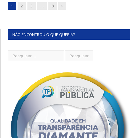
Next
1
2
3
…
8
NÃO ENCONTROU O QUE QUERIA?