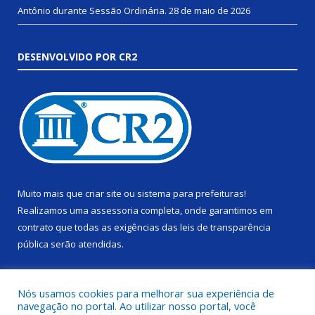
Antônio durante Sessão Ordinária.
28 de maio de 2026
DESENVOLVIDO POR CR2
Muito mais que
criar site
ou
sistema para prefeituras
!
Realizamos uma
assessoria
completa, onde garantimos em
contrato que todas as exigências das
leis de transparência
pública
serão atendidas.
Conheça o
PNTP
e o
Radar da Transparência Pública
Nós usamos cookies para melhorar sua experiência de
navegação no portal. Ao utilizar nosso portal, você