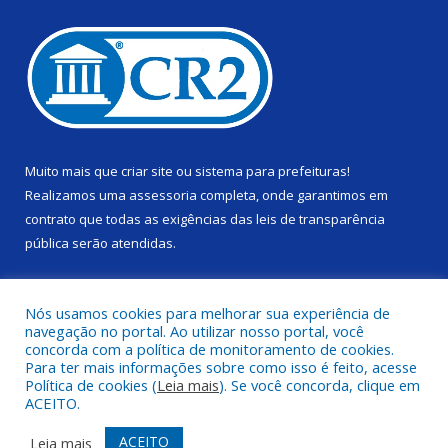
Muito mais que
criar site
ou
sistema para prefeituras
!
Realizamos uma
assessoria
completa, onde garantimos em
contrato que todas as exigências das
leis de transparência
pública
serão atendidas.
Conheça o
PNTP
e o
Radar da Transparência Pública
Nós usamos cookies para melhorar sua experiência de
navegação no portal. Ao utilizar nosso portal, você
concorda com a política de monitoramento de cookies.
Para ter mais informações sobre como isso é feito, acesse
Política de cookies (
Leia mais
). Se você concorda, clique em
Todos os direitos reservados a Câmara Municipal de Alenquer.
ACEITO.
Mapa do Site
Acessar Área Administrativa
ACEITO
Leia mais