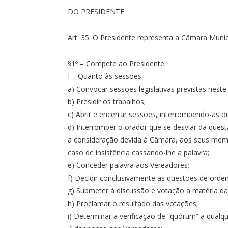
DO PRESIDENTE
Art. 35. O Presidente representa a Câmara Munic
§1º – Compete ao Presidente:
I – Quanto às sessões:
a) Convocar sessões legislativas previstas neste
b) Presidir os trabalhos;
c) Abrir e encerrar sessões, interrompendo-as 
d) Interromper o orador que se desviar da quest
a consideração devida à Câmara, aos seus membr
caso de insistência cassando-lhe a palavra;
e) Conceder palavra aos Vereadores;
f) Decidir conclusivamente as questões de orde
g) Submeter à discussão e votação a matéria da
h) Proclamar o resultado das votações;
i) Determinar a verificação de “quórum” a qual