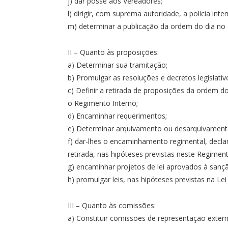
j) dar posse aos Vereadores;
l) dirigir, com suprema autoridade, a polícia int
m) determinar a publicação da ordem do dia no 
II – Quanto às proposições:
a) Determinar sua tramitação;
b) Promulgar as resoluções e decretos legislati
c) Definir a retirada de proposições da ordem d
o Regimento Interno;
d) Encaminhar requerimentos;
e) Determinar arquivamento ou desarquivamento
f) dar-lhes o encaminhamento regimental, decla
retirada, nas hipóteses previstas neste Regiment
g) encaminhar projetos de lei aprovados à sançã
h) promulgar leis, nas hipóteses previstas na Lei
III – Quanto às comissões:
a) Constituir comissões de representação extern