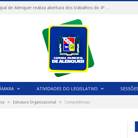
Câmara Municipal de Alenquer realiza abertura dos trabalhos do 4º Período Legislativo
CÂMARA
ATIVIDADES DO LEGISLATIVO
SESSÕE
»
»
cia
Estrutura Organizacional
Competências