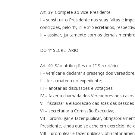
Art. 39. Compete ao Vice-Presidente:
I – substituir o Presidente nas suas faltas e i
condições, pelo 1º, 2º e 3º Secretários, respecti
II – assinar, juntamente com os demais membr
DO 1º SECRETÁRIO
Art. 40. São atribuições do 1° Secretário:
I – verificar e declarar a presença dos Vereadore
II – ler a matéria do expediente;
III – anotar as discussões e votações;
IV – fazer a chamada dos Vereadores nos casos 
V – fiscalizar a elaboração das atas das sessões
VI – secretariar a Comissão Executiva;
VII – promulgar e fazer publicar, obrigatoriamen
Presidente, ainda que se ache em exercício, deixa
VIII – promulgar e fazer publicar, obrigatoriame