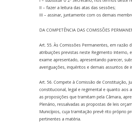
I – substituir o 2º Secretário, nos termos deste 
II – fazer a leitura das atas das sessões;
III – assinar, juntamente com os demais memb
DA COMPETÊNCIA DAS COMISSÕES PERMANE
Art. 55. Às Comissões Permanentes, em razão d
atribuições previstas neste Regimento Interno,
exame apresentado, apresentando parecer, subst
averiguações, inquéritos e demais assuntos de in
Art. 56. Compete à Comissão de Constituição, Ju
constitucional, legal e regimental e quanto aos a
as proposições que tramitam pela Câmara, apre
Plenário, ressalvadas as propostas de leis orça
Municípios, cuja tramitação prevê rito próprio p
pertinentes a matéria.