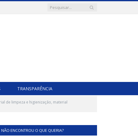
S
TRANSPARÊNCIA
al de limpeza e higienização, material
NÃO ENCONTROU O QUE QUERIA?