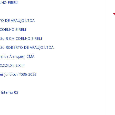
LHO EIRELI
RTO DE ARAUJO LTDA
M COELHO EIRELI
ação R CM COELHO EIRELI
tação ROBERTO DE ARAUJO LTDA
ipal de Alenquer- CMA
X,XI,XII E XIII
er juridico nº036-2023
 Interno 03