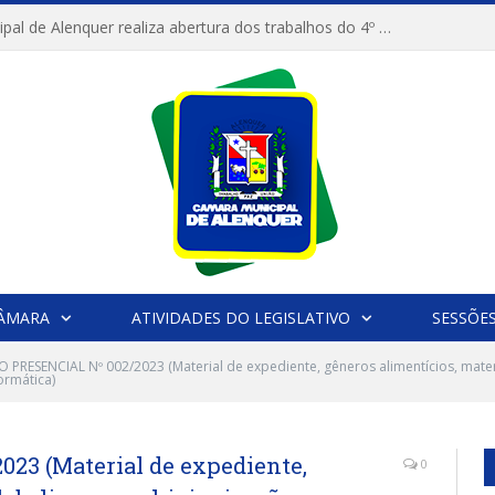
Câmara Municipal de Alenquer realiza abertura dos trabalhos do 4º Período Legislativo
CÂMARA
ATIVIDADES DO LEGISLATIVO
SESSÕE
 PRESENCIAL Nº 002/2023 (Material de expediente, gêneros alimentícios, materi
ormática)
23 (Material de expediente,
0