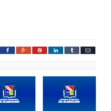
tter
Facebook
Google+
Pinterest
LinkedIn
Tumblr
Email