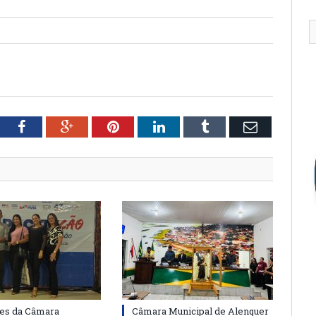
tter
Facebook
Google+
Pinterest
LinkedIn
Tumblr
Email
es da Câmara
Câmara Municipal de Alenquer