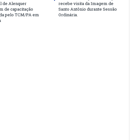
l de Alenquer
recebe visita da Imagem de
am de capacitação
Santo Antônio durante Sessão
da pelo TCM/PA em
Ordinária.
m