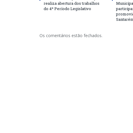
realiza abertura dos trabalhos
Municipa
do 4º Período Legislativo
particip
promovi
Santaré
Os comentários estão fechados.