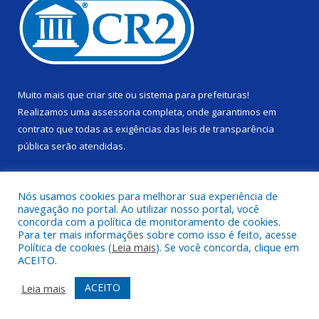
Muito mais que
criar site
ou
sistema para prefeituras
!
Realizamos uma
assessoria
completa, onde garantimos em
contrato que todas as exigências das
leis de transparência
pública
serão atendidas.
Conheça o
PNTP
e o
Radar da Transparência Pública
Nós usamos cookies para melhorar sua experiência de
navegação no portal. Ao utilizar nosso portal, você
concorda com a política de monitoramento de cookies.
Para ter mais informações sobre como isso é feito, acesse
Política de cookies (
Leia mais
). Se você concorda, clique em
Todos os direitos reservados a Câmara Municipal de Alenquer.
ACEITO.
Mapa do Site
Acessar Área Administrativa
ACEITO
Leia mais
Acessar Webmail