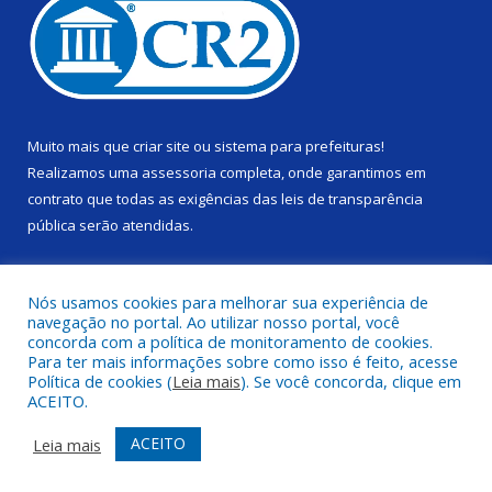
Muito mais que
criar site
ou
sistema para prefeituras
!
Realizamos uma
assessoria
completa, onde garantimos em
contrato que todas as exigências das
leis de transparência
pública
serão atendidas.
Conheça o
PNTP
e o
Radar da Transparência Pública
Nós usamos cookies para melhorar sua experiência de
navegação no portal. Ao utilizar nosso portal, você
concorda com a política de monitoramento de cookies.
Para ter mais informações sobre como isso é feito, acesse
Política de cookies (
Leia mais
). Se você concorda, clique em
Todos os direitos reservados a Câmara Municipal de Alenquer.
ACEITO.
Mapa do Site
Acessar Área Administrativa
ACEITO
Leia mais
Acessar Webmail