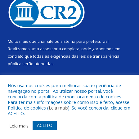
Muito mais que
criar site
ou
sistema para prefeituras
!
Realizamos uma
assessoria
completa, onde garantimos em
contrato que todas as exigências das
leis de transparência
pública
serão atendidas.
Conheça o
PNTP
e o
Radar da Transparência Pública
Nós usamos cookies para melhorar sua experiência de
navegação no portal. Ao utilizar nosso portal, você
concorda com a política de monitoramento de cookies.
Para ter mais informações sobre como isso é feito, acesse
Política de cookies (
Leia mais
). Se você concorda, clique em
Todos os direitos reservados a Câmara Municipal de Alenquer.
ACEITO.
Mapa do Site
Acessar Área Administrativa
ACEITO
Leia mais
Acessar Webmail