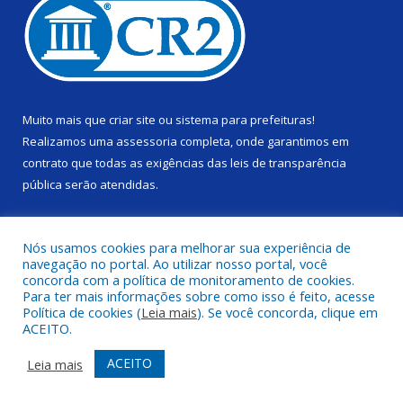
Muito mais que
criar site
ou
sistema para prefeituras
!
Realizamos uma
assessoria
completa, onde garantimos em
contrato que todas as exigências das
leis de transparência
pública
serão atendidas.
Conheça o
PNTP
e o
Radar da Transparência Pública
Nós usamos cookies para melhorar sua experiência de
navegação no portal. Ao utilizar nosso portal, você
concorda com a política de monitoramento de cookies.
Para ter mais informações sobre como isso é feito, acesse
Política de cookies (
Leia mais
). Se você concorda, clique em
Todos os direitos reservados a Câmara Municipal de Alenquer.
ACEITO.
Mapa do Site
Acessar Área Administrativa
ACEITO
Leia mais
Acessar Webmail