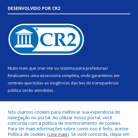
DESENVOLVIDO POR CR2
Muito mais que
criar site
ou
sistema para prefeituras
!
Realizamos uma
assessoria
completa, onde garantimos em
contrato que todas as exigências das
leis de transparência
pública
serão atendidas.
Conheça o
PNTP
e o
Radar da Transparência Pública
Nós usamos cookies para melhorar sua experiência de
navegação no portal. Ao utilizar nosso portal, você
concorda com a política de monitoramento de cookies.
Para ter mais informações sobre como isso é feito, acesse
Política de cookies (
Leia mais
). Se você concorda, clique em
Todos os direitos reservados a Câmara Municipal de Alenquer.