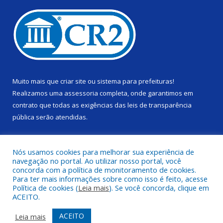
Muito mais que
criar site
ou
sistema para prefeituras
!
Realizamos uma
assessoria
completa, onde garantimos em
contrato que todas as exigências das
leis de transparência
pública
serão atendidas.
Conheça o
PNTP
e o
Radar da Transparência Pública
Nós usamos cookies para melhorar sua experiência de
navegação no portal. Ao utilizar nosso portal, você
concorda com a política de monitoramento de cookies.
Para ter mais informações sobre como isso é feito, acesse
Política de cookies (
Leia mais
). Se você concorda, clique em
Todos os direitos reservados a Câmara Municipal de Alenquer.
ACEITO.
Mapa do Site
Acessar Área Administrativa
ACEITO
Leia mais