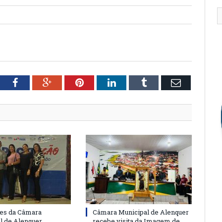
tter
Facebook
Google+
Pinterest
LinkedIn
Tumblr
Email
es da Câmara
Câmara Municipal de Alenquer
l de Alenquer
recebe visita da Imagem de