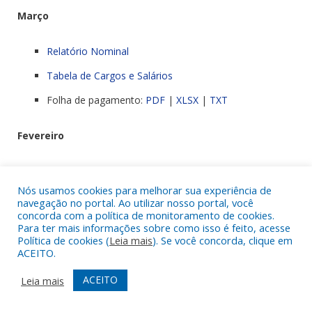
Março
Relatório Nominal
Tabela de Cargos e Salários
Folha de pagamento:
PDF
|
XLSX
|
TXT
Fevereiro
Relatório Nominal
Nós usamos cookies para melhorar sua experiência de
Tabela de Cargos e Salários
navegação no portal. Ao utilizar nosso portal, você
concorda com a política de monitoramento de cookies.
Folha de pagamento:
PDF
|
XLSX
|
TXT
Para ter mais informações sobre como isso é feito, acesse
Política de cookies (
Leia mais
). Se você concorda, clique em
ACEITO.
Janeiro
ACEITO
Leia mais
Relatório Nominal