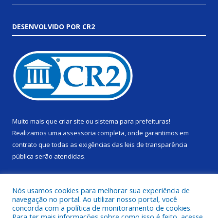
DESENVOLVIDO POR CR2
Muito mais que
criar site
ou
sistema para prefeituras
!
Realizamos uma
assessoria
completa, onde garantimos em
contrato que todas as exigências das
leis de transparência
pública
serão atendidas.
Conheça o
PNTP
e o
Radar da Transparência Pública
Nós usamos cookies para melhorar sua experiência de
navegação no portal. Ao utilizar nosso portal, você
concorda com a política de monitoramento de cookies.
Para ter mais informações sobre como isso é feito, acesse