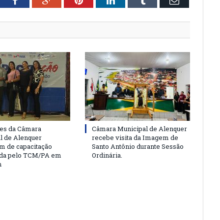
tter
Facebook
Google+
Pinterest
LinkedIn
Tumblr
Email
es da Câmara
Câmara Municipal de Alenquer
l de Alenquer
recebe visita da Imagem de
am de capacitação
Santo Antônio durante Sessão
da pelo TCM/PA em
Ordinária.
m